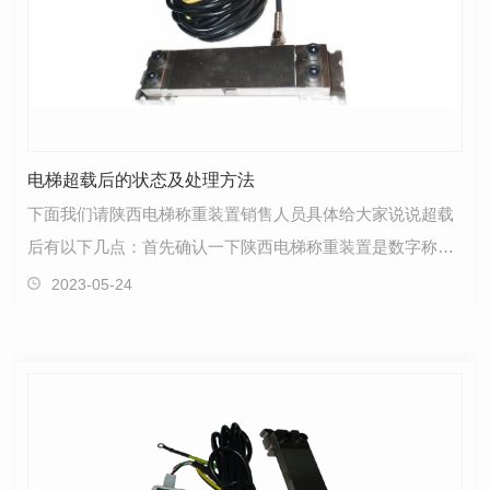
电梯超载后的状态及处理方法
下面我们请陕西电梯称重装置销售人员具体给大家说说超载
后有以下几点：首先确认一下陕西电梯称重装置是数字称重
还是模拟称重！数字称重是由四个开关（空载 半载 满…
2023-05-24